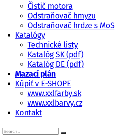
Čistič motora
Odstraňovač hmyzu
Odstraňovač hrdze s MoS
Katalógy
Technické listy
Katalóg SK (pdf)
Katalóg DE (pdf)
Mazací plán
Kúpiť v E-SHOPE
www.xxlfarby.sk
www.xxlbarvy.cz
Kontakt
Search
Search
for: