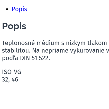
Popis
Popis
Teplonosné médium s nízkym tlakom p
stabilitou. Na nepriame vykurovanie 
podľa DIN 51 522.
ISO-VG
32, 46
B&B Montagen, s.r.o.