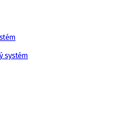
ystém
vý systém