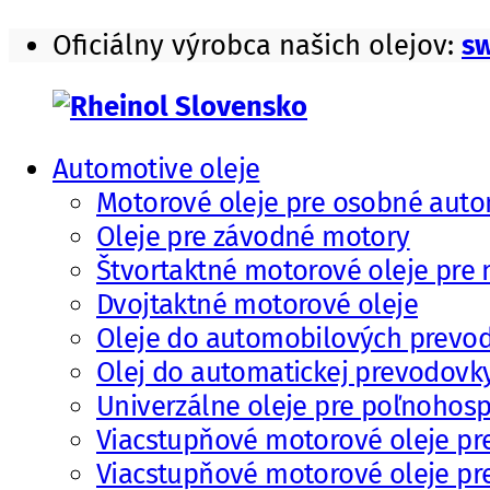
Skip
Oficiálny výrobca našich olejov:
sw
to
content
Automotive oleje
Rheinol
motorové
Motorové oleje pre osobné auto
Slovensko
oleje,
Oleje pre závodné motory
prevodové
Štvortaktné motorové oleje pre
oleje
Dvojtaktné motorové oleje
a
Oleje do automobilových prevo
mazivá
Olej do automatickej prevodovk
Univerzálne oleje pre poľnohosp
Viacstupňové motorové oleje pre
Viacstupňové motorové oleje pre