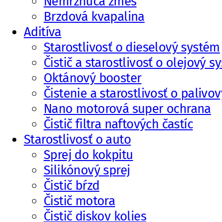
Nemrznúca zmes
Brzdová kvapalina
Aditíva
Starostlivosť o dieselový systém
Čistič a starostlivosť o olejový s
Oktánový booster
Čistenie a starostlivosť o palivo
Nano motorová super ochrana
Čistič filtra naftových častíc
Starostlivosť o auto
Sprej do kokpitu
Silikónový sprej
Čistič bŕzd
Čistič motora
Čistič diskov kolies