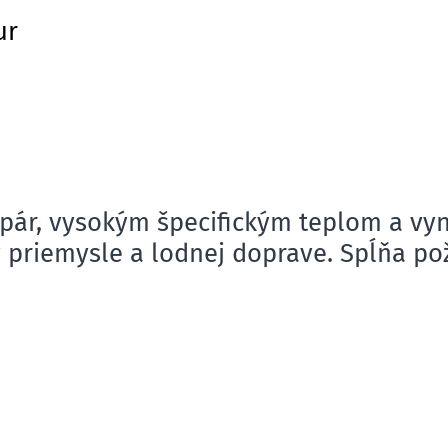
ur
ár, vysokým špecifickým teplom a vyn
v priemysle a lodnej doprave. Spĺňa p