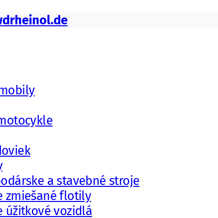
drheinol.de
mobily
 motocykle
doviek
y
odárske a stavebné stroje
 zmiešané flotily
 úžitkové vozidlá