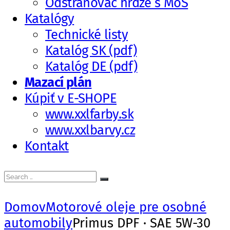
Odstraňovač hrdze s MoS
Katalógy
Technické listy
Katalóg SK (pdf)
Katalóg DE (pdf)
Mazací plán
Kúpiť v E-SHOPE
www.xxlfarby.sk
www.xxlbarvy.cz
Kontakt
Search
Search
for:
Domov
Motorové oleje pre osobné
automobily
Primus DPF · SAE 5W-30