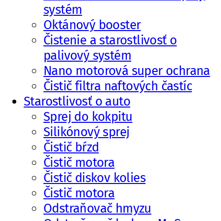
systém
Oktánový booster
Čistenie a starostlivosť o
palivový systém
Nano motorová super ochrana
Čistič filtra naftových častíc
Starostlivosť o auto
Sprej do kokpitu
Silikónový sprej
Čistič bŕzd
Čistič motora
Čistič diskov kolies
Čistič motora
Odstraňovač hmyzu