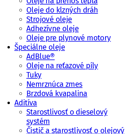
Oleje na prenos tepla
Oleje do klzných dráh
Strojové oleje
Adhezívne oleje
Oleje pre plynové motory
Špeciálne oleje
AdBlue®
Oleje na reťazové píly
Tuky
Nemrznúca zmes
Brzdová kvapalina
Aditíva
Starostlivosť o dieselový
systém
Čistič a starostlivosť o olejový