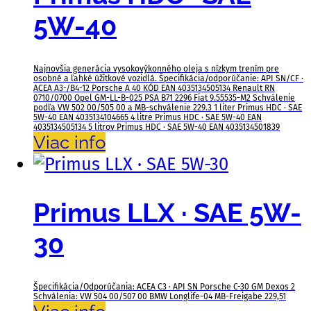
5W-40
Najnovšia generácia vysokovýkonného oleja s nízkym trením pre
osobné a ľahké úžitkové vozidlá. Špecifikácia/odporúčanie: API SN/CF ·
ACEA A3-/B4-12 Porsche A 40 KÓD EAN 4035134505134 Renault RN
0710/0700 Opel GM-LL-B-025 PSA B71 2296 Fiat 9.55535-M2 Schválenie
podľa VW 502 00/505 00 a MB-schválenie 229.3 1 liter Primus HDC · SAE
5W-40 EAN 4035134104665 4 litre Primus HDC · SAE 5W-40 EAN
4035134505134 5 litrov Primus HDC · SAE 5W-40 EAN 4035134501839
Viac info
Primus LLX · SAE 5W-
30
Špecifikácia/Odporúčania: ACEA C3 · API SN Porsche C-30 GM Dexos 2
Schválenia: VW 504 00/507 00 BMW Longlife-04 MB-Freigabe 229,51