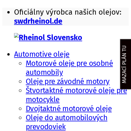
Skip
Oficiálny výrobca našich olejov:
to
swdrheinol.de
content
MAZACÍ PLÁN TU
Automotive oleje
Rheinol
motorové
Motorové oleje pre osobné
Slovensko
oleje,
automobily
prevodové
Oleje pre závodné motory
oleje
Štvortaktné motorové oleje pre
a
motocykle
mazivá
Dvojtaktné motorové oleje
Oleje do automobilových
prevodoviek