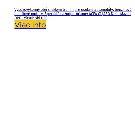
Vysokovýkonný olej s nízkym trením pre osobné automobily, benzínové
a naftové motory. Špecifikácia/odporúčanie: ACEA C1 JASO DL-1 · Mazda
DPF · Mitsubishi DPF
Viac info
B&B Montagen, s.r.o.
Sebedražská cesta 680/10
971 01 Prievidza
Obchodné zastúpenie:
Mobil: +421 915 460 677
Email: info@rheinol.sk