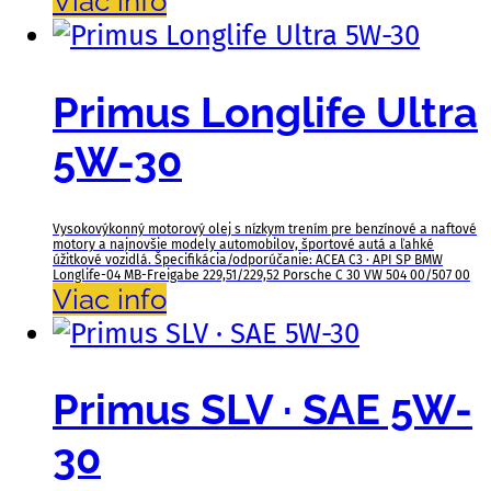
Viac info
Primus Longlife Ultra
5W-30
Vysokovýkonný motorový olej s nízkym trením pre benzínové a naftové
motory a najnovšie modely automobilov, športové autá a ľahké
úžitkové vozidlá. Špecifikácia/odporúčanie: ACEA C3 · API SP BMW
Longlife-04 MB-Freigabe 229,51/229,52 Porsche C 30 VW 504 00/507 00
Viac info
Primus SLV · SAE 5W-
30