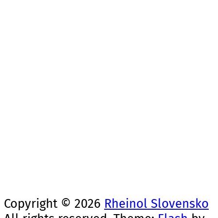
B&B Montagen, s.r.o.
Sebedražská cesta 680/10
971 01 Prievidza
Obchodné zastúpenie:
Mobil: +421 915 460 677
Email: info@rheinol.sk
Telefón: 046/5420177
Copyright © 2026
Rheinol Slovensko