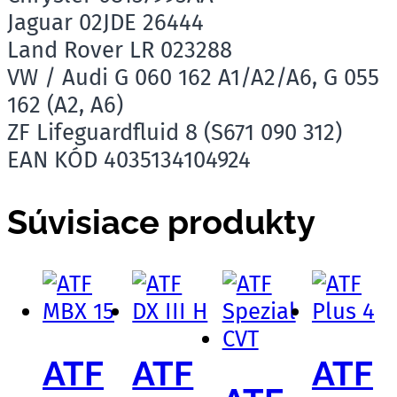
Jaguar 02JDE 26444
Land Rover LR 023288
VW / Audi G 060 162 A1/A2/A6, G 055
162 (A2, A6)
ZF Lifeguardfluid 8 (S671 090 312)
EAN KÓD 4035134104924
Súvisiace produkty
ATF
ATF
ATF