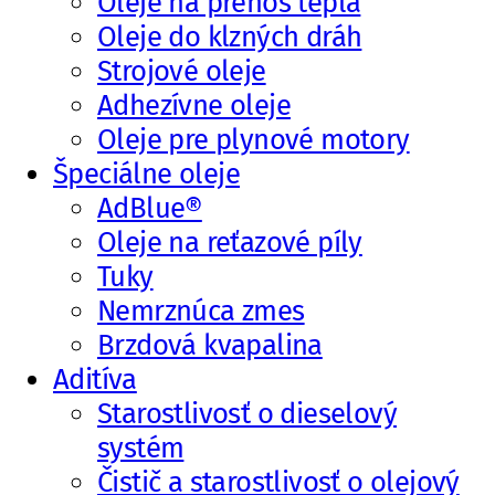
Oleje na prenos tepla
Oleje do klzných dráh
Strojové oleje
Adhezívne oleje
Oleje pre plynové motory
Špeciálne oleje
AdBlue®
Oleje na reťazové píly
Tuky
Nemrznúca zmes
Brzdová kvapalina
Aditíva
Starostlivosť o dieselový
systém
Čistič a starostlivosť o olejový