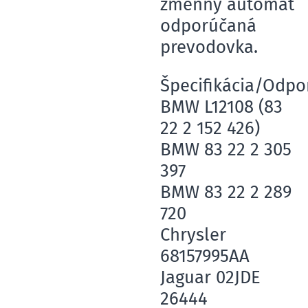
zmenný automat
odporúčaná
prevodovka.
Špecifikácia/Odpo
BMW L12108 (83
22 2 152 426)
BMW 83 22 2 305
397
BMW 83 22 2 289
720
Chrysler
68157995AA
Jaguar 02JDE
26444