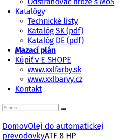
Odstraňovač hrdze s MoS
Katalógy
Technické listy
Katalóg SK (pdf)
Katalóg DE (pdf)
Mazací plán
Kúpiť v E-SHOPE
www.xxlfarby.sk
www.xxlbarvy.cz
Kontakt
Search
Search
for:
Domov
Olej do automatickej
prevodovky
ATF 8 HP