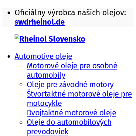
Skip
Oficiálny výrobca našich olejov:
to
swdrheinol.de
content
Automotive oleje
Rheinol
motorové
Motorové oleje pre osobné
Slovensko
oleje,
automobily
prevodové
Oleje pre závodné motory
oleje
Štvortaktné motorové oleje pre
a
motocykle
mazivá
Dvojtaktné motorové oleje
Oleje do automobilových
prevodoviek