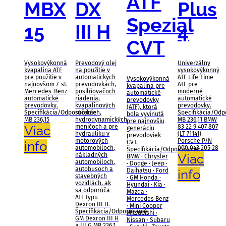
ATF
MBX
DX
Plus
Spezial
15
III H
4
CVT
Vysokovýkonná
Prevodový olej
Univerzálny
kvapalina ATF
na použitie v
vysokovýkonný
pre použitie v
automatických
ATF Life-Time
Vysokovýkonná
najnovšom 7-st.
prevodovkách,
ATF pre
kvapalina pre
Mercedes-Benz
posilňovačoch
moderné
automatické
automatické
riadenia,
automatické
prevodovky
prevodovky.
kvapalinových
prevodovky.
(ATF), ktorá
Špecifikácia/Odporúčanie:
spojkách,
Špecifikácia/Odp
bola vyvinutá
MB 236,15
hydrodynamických
MB 236,11 BMW
pre najnovšiu
Viac
meničoch a pre
83 22 9 407 807
generáciu
hydrauliku v
(LT 71141)
prevodoviek
motorových
Porsche P/N
info
CVT.
automobiloch,
000 043 205 28
Špecifikácia/Odporúčanie:
nákladných
Viac
BMW · Chrysler
automobiloch,
· Dodge · Jeep ·
autobusoch a
Daihatsu · Ford
info
stavebných
· GM Honda ·
vozidlách, ak
Hyundai · Kia ·
sa odporúča
Mazda ·
ATF typu
Mercedes Benz
Dexron III H.
· Mini Cooper
Špecifikácia/Odporúčanie:
Mitsubishi ·
GM Dexron III H
Nissan · Subaru
a III G MB 236,1