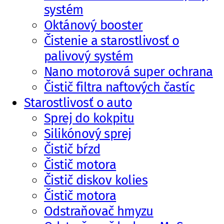
systém
Oktánový booster
Čistenie a starostlivosť o
palivový systém
Nano motorová super ochrana
Čistič filtra naftových častíc
Starostlivosť o auto
Sprej do kokpitu
Silikónový sprej
Čistič bŕzd
Čistič motora
Čistič diskov kolies
Čistič motora
Odstraňovač hmyzu