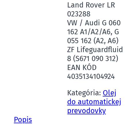
Land Rover LR
023288
VW / Audi G 060
162 A1/A2/A6, G
055 162 (A2, A6)
ZF Lifeguardfluid
8 (S671 090 312)
EAN KÓD
4035134104924
Kategória:
Olej
do automatickej
prevodovky
Popis