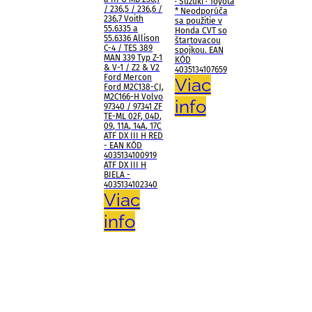
· Suzuki · Toyota
/ 236,5 / 236,6 /
* Neodporúča
236,7 Voith
sa použitie v
55.6335 a
Honda CVT so
55.6336 Allison
štartovacou
C-4 / TES 389
spojkou. EAN
MAN 339 Typ Z-1
KÓD
& V-1 / Z2 & V2
4035134107659
Ford Mercon
Viac
Ford M2C138-CJ,
M2C166-H Volvo
info
97340 / 97341 ZF
TE-ML 02F, 04D,
09, 11A, 14A, 17C
ATF DX III H RED
- EAN KÓD
4035134100919
ATF DX III H
BIELA ​​-
4035134102340
Viac
info