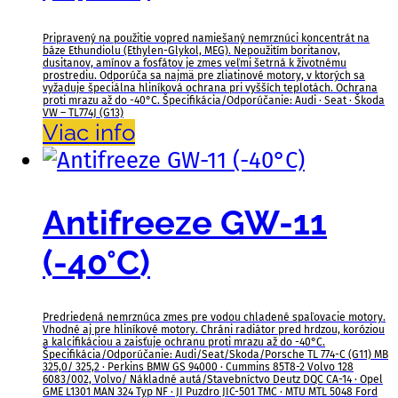
Pripravený na použitie vopred namiešaný nemrznúci koncentrát na
báze Ethundiolu (Ethylen-Glykol, MEG). Nepoužitím boritanov,
dusitanov, amínov a fosfátov je zmes veľmi šetrná k životnému
prostrediu. Odporúča sa najmä pre zliatinové motory, v ktorých sa
vyžaduje špeciálna hliníková ochrana pri vyšších teplotách. Ochrana
proti mrazu až do -40°C. Špecifikácia/Odporúčanie: Audi · Seat · Škoda
VW – TL774J (G13)
Viac info
Antifreeze GW-11
(-40°C)
Predriedená nemrznúca zmes pre vodou chladené spaľovacie motory.
Vhodné aj pre hliníkové motory. Chráni radiátor pred hrdzou, koróziou
a kalcifikáciou a zaisťuje ochranu proti mrazu až do -40°C.
Špecifikácia/Odporúčanie: Audi/Seat/Skoda/Porsche TL 774-C (G11) MB
325,0/ 325,2 · Perkins BMW GS 94000 · Cummins 85T8-2 Volvo 128
6083/002, Volvo/ Nákladné autá/Stavebníctvo Deutz DQC CA-14 · Opel
GME L1301 MAN 324 Typ NF · JI Puzdro JIC-501 TMC · MTU MTL 5048 Ford