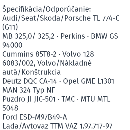
Špecifikácia/Odporúčanie:
Audi/Seat/Skoda/Porsche TL 774-C
(G11)
MB 325,0/ 325,2 · Perkins · BMW GS
94000
Cummins 85T8-2 · Volvo 128
6083/002, Volvo/Nákladné
autá/Konštrukcia
Deutz DQC CA-14 · Opel GME L1301
MAN 324 Typ NF
Puzdro JI JIC-501 · TMC · MTU MTL
5048
Ford ESD-M97B49-A
Lada/Avtovaz TTM VAZ 1.97.717-97