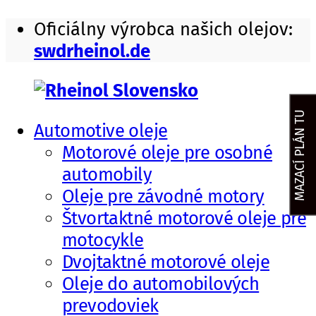
Skip
Oficiálny výrobca našich olejov:
to
swdrheinol.de
content
MAZACÍ PLÁN TU
Automotive oleje
Rheinol
motorové
Motorové oleje pre osobné
Slovensko
oleje,
automobily
prevodové
Oleje pre závodné motory
oleje
Štvortaktné motorové oleje pre
a
motocykle
mazivá
Dvojtaktné motorové oleje
Oleje do automobilových
prevodoviek