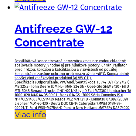
Antifreeze GW-12
Concentrate
Bezsilikátová koncentrovaná nemrznúca zmes pre vodou chladené
spaľovacie motory. Vhodné aj pre hliníkové motory. Chráni radiátor
pred hrdzou, koróziou a kalcifikáciou a v závislosti od použitej
koncentrácie zaisťuje ochranu proti mrazu až do -40°C. Kompatibilné
so všetkými značkovými produktmi (aj VW G11).
Špecifikácia/Odporúčanie: VW/Audi/Seat/Škoda TL-774-D/F (G12/12+)
MB 325.3 · John Deere JDM H5 · MAN 324 SNF Opel-GM GMW 3420 · MTU
MTL 5048 Renault Trucks 41-01-001/-S typ D Fiat MAT3624 Jenbacher TA
1000-020 MAK A4.05.09.01 · Mack 014 GS 17009 Séria Cummins IS u
N14/CES14603/CES14439 Mazda MEZ MN 121 D · Komatsu 07.892 (2009)
Liebherr MD1-36-130 · Deutz DQC CB-14 Caterpillar/MWM 0199-99-
02091/11 Ford WSS-M97B44-D Puzdro New Holland MAT3624 DAF 74002
Viac info
B&B Montagen, s.r.o.