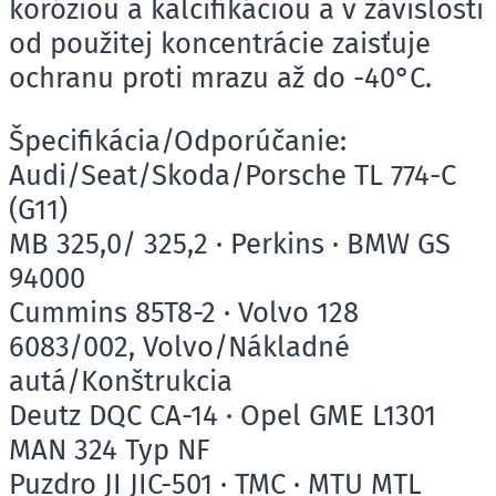
koróziou a kalcifikáciou a v závislosti
od použitej koncentrácie zaisťuje
ochranu proti mrazu až do -40°C.
Špecifikácia/Odporúčanie:
Audi/Seat/Skoda/Porsche TL 774-C
(G11)
MB 325,0/ 325,2 · Perkins · BMW GS
94000
Cummins 85T8-2 · Volvo 128
6083/002, Volvo/Nákladné
autá/Konštrukcia
Deutz DQC CA-14 · Opel GME L1301
MAN 324 Typ NF
Puzdro JI JIC-501 · TMC · MTU MTL