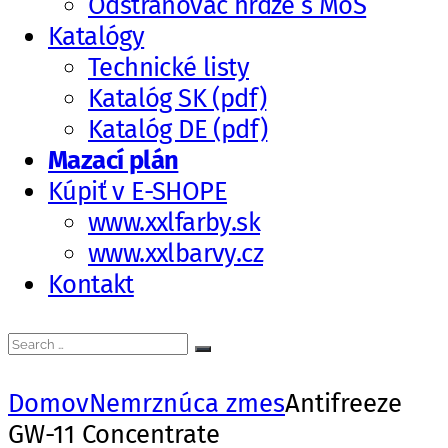
Odstraňovač hrdze s MoS
Katalógy
Technické listy
Katalóg SK (pdf)
Katalóg DE (pdf)
Mazací plán
Kúpiť v E-SHOPE
www.xxlfarby.sk
www.xxlbarvy.cz
Kontakt
Search
Search
for:
Domov
Nemrznúca zmes
Antifreeze
GW-11 Concentrate