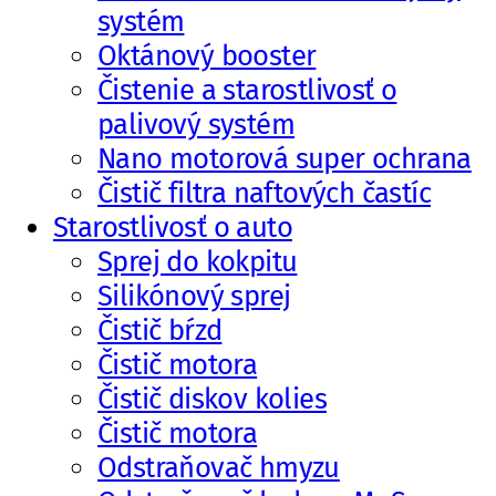
systém
Oktánový booster
Čistenie a starostlivosť o
palivový systém
Nano motorová super ochrana
Čistič filtra naftových častíc
Starostlivosť o auto
Sprej do kokpitu
Silikónový sprej
Čistič bŕzd
Čistič motora
Čistič diskov kolies
Čistič motora
Odstraňovač hmyzu