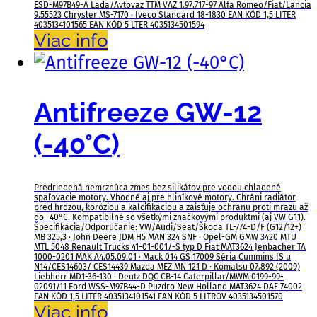
ESD-M97B49-A Lada/Avtovaz TTM VAZ 1.97.717-97 Alfa Romeo/Fiat/Lancia
9.55523 Chrysler MS-7170 · Iveco Standard 18-1830 EAN KÓD 1,5 LITER
4035134101565 EAN KÓD 5 LTER 4035134501594
Viac info
Antifreeze GW-12
(-40°C)
Predriedená nemrznúca zmes bez silikátov pre vodou chladené
spaľovacie motory. Vhodné aj pre hliníkové motory. Chráni radiátor
pred hrdzou, koróziou a kalcifikáciou a zaisťuje ochranu proti mrazu až
do -40°C. Kompatibilné so všetkými značkovými produktmi (aj VW G11).
Špecifikácia/Odporúčanie: VW/Audi/Seat/Škoda TL-774-D/F (G12/12+)
MB 325,3 · John Deere JDM H5 MAN 324 SNF · Opel-GM GMW 3420 MTU
MTL 5048 Renault Trucks 41-01-001/-S typ D Fiat MAT3624 Jenbacher TA
1000-0201 MAK A4.05.09.01 · Mack 014 GS 17009 Séria Cummins IS u
N14/CES14603/ CES14439 Mazda MEZ MN 121 D · Komatsu 07.892 (2009)
Liebherr MD1-36-130 · Deutz DQC CB-14 Caterpillar/MWM 0199-99-
02091/11 Ford WSS-M97B44-D Puzdro New Holland MAT3624 DAF 74002
EAN KÓD 1,5 LITER 4035134101541 EAN KÓD 5 LITROV 4035134501570
Viac info