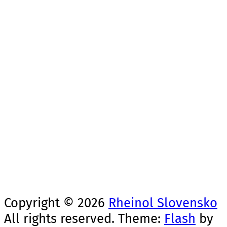
Sebedražská cesta 680/10
971 01 Prievidza
Obchodné zastúpenie:
Mobil: +421 915 460 677
Email: info@rheinol.sk
Telefón: 046/5420177
Copyright © 2026
Rheinol Slovensko
All rights reserved. Theme:
Flash
by