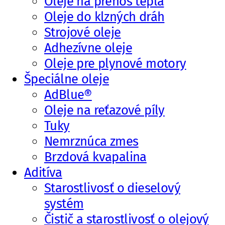
Oleje na prenos tepla
Oleje do klzných dráh
Strojové oleje
Adhezívne oleje
Oleje pre plynové motory
Špeciálne oleje
AdBlue®
Oleje na reťazové píly
Tuky
Nemrznúca zmes
Brzdová kvapalina
Aditíva
Starostlivosť o dieselový
systém
Čistič a starostlivosť o olejový